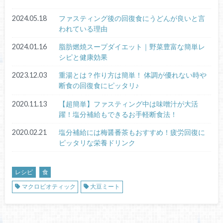
2024.05.18
ファスティング後の回復食にうどんが良いと言
われている理由
2024.01.16
脂肪燃焼スープダイエット｜野菜豊富な簡単レ
シピと健康効果
2023.12.03
重湯とは？作り方は簡単！ 体調が優れない時や
断食の回復食にピッタリ♪
2020.11.13
【超簡単】ファスティング中は味噌汁が大活
躍！塩分補給もできるお手軽断食法！
2020.02.21
塩分補給には梅醤番茶もおすすめ！疲労回復に
ピッタリな栄養ドリンク
レシピ
食
マクロビオティック
大豆ミート