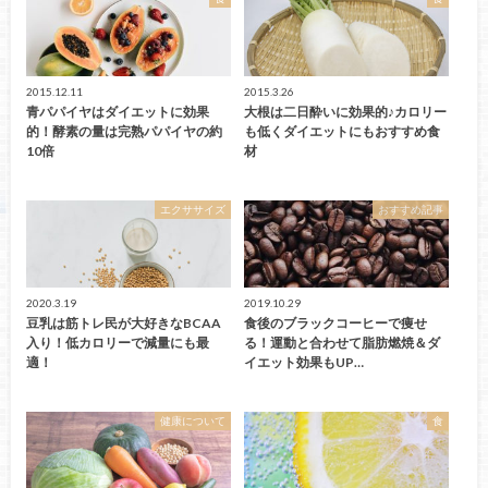
2015.12.11
2015.3.26
青パパイヤはダイエットに効果
大根は二日酔いに効果的♪カロリー
的！酵素の量は完熟パパイヤの約
も低くダイエットにもおすすめ食
10倍
材
エクササイズ
おすすめ記事
2020.3.19
2019.10.29
豆乳は筋トレ民が大好きなBCAA
食後のブラックコーヒーで痩せ
入り！低カロリーで減量にも最
る！運動と合わせて脂肪燃焼＆ダ
適！
イエット効果もUP…
健康について
食