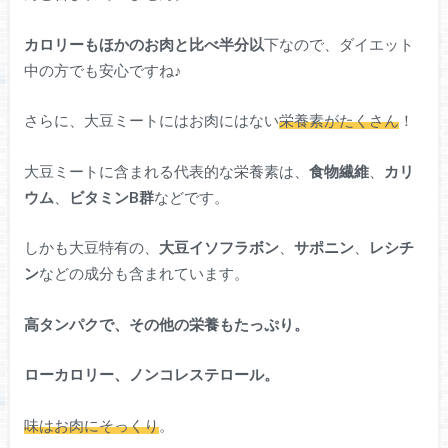
カロリーもほかのお肉と比べ半分以
下なので、ダイエット
中の方でも安心ですね♪
さらに、大豆ミートにはお肉にはない
栄養素がたくさん
！
大豆ミートに含まれる代表的な栄養素は、
食物繊維
、
カリ
ウム
、
ビタミンB群
などです。
しかも大豆特有の、
大豆イソフラボン
、
サポニン
、
レシチ
ン
などの成分も含まれています。
高タンパクで、その他の栄養もたっぷり。
ローカロリー、ノンコレステロール。
味はお肉にそっくり
。