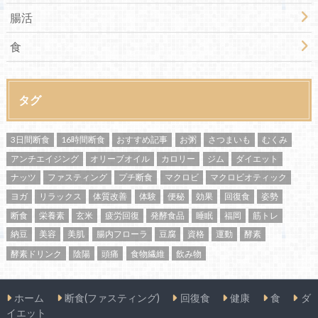
腸活
食
タグ
3日間断食
16時間断食
おすすめ記事
お粥
さつまいも
むくみ
アンチエイジング
オリーブオイル
カロリー
ジム
ダイエット
ナッツ
ファスティング
プチ断食
マクロビ
マクロビオティック
ヨガ
リラックス
体質改善
体験
便秘
効果
回復食
姿勢
断食
栄養素
玄米
疲労回復
発酵食品
睡眠
福岡
筋トレ
納豆
美容
美肌
腸内フローラ
豆腐
資格
運動
酵素
酵素ドリンク
陰陽
頭痛
食物繊維
飲み物
ホーム
断食(ファスティング)
回復食
健康
食
ダ
イエット