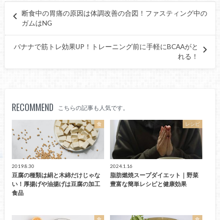
断食中の胃痛の原因は体調改善の合図！ファスティング中の
ガムはNG
バナナで筋トレ効果UP！トレーニング前に手軽にBCAAがと
れる！
RECOMMEND
こちらの記事も人気です。
食
レシピ
2019.8.30
2024.1.16
豆腐の種類は絹と木綿だけじゃな
脂肪燃焼スープダイエット｜野菜
い！厚揚げや油揚げは豆腐の加工
豊富な簡単レシピと健康効果
食品
食
食