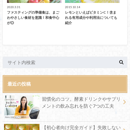
2020.3.31
2015.10.14
ファスティングの準備食は、まご
レモンといえばビタミンC！含ま
わやさしい食材を意識！和食中心
れる有用成分や利用法についても
が◎
紹介
最近の投稿
習慣化のコツ。酵素ドリンクやサプリ
メントの飲み忘れを防ぐ7つの工夫
【初心者向け完全ガイド】失敗しない