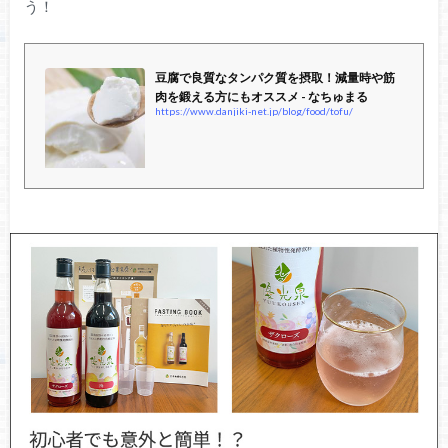
う！
豆腐で良質なタンパク質を摂取！減量時や筋
肉を鍛える方にもオススメ - なちゅまる
https://www.danjiki-net.jp/blog/food/tofu/