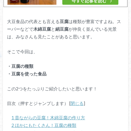
大豆食品の代表とも言える
豆腐
は種類が豊富ですよね。ス
ーパーなどで
木綿豆腐
と
絹豆腐
が仲良く並んでいる光景
は、みなさんも見たことがあると思います。
そこで今回は、
・豆腐の種類
・豆腐を使った食品
この2つをたっぷりご紹介したいと思います！
目次（押すとジャンプします）
[
閉じる
]
1
昔ながらの豆腐！木綿豆腐の作り方
2
ほかにもたくさん！豆腐の種類