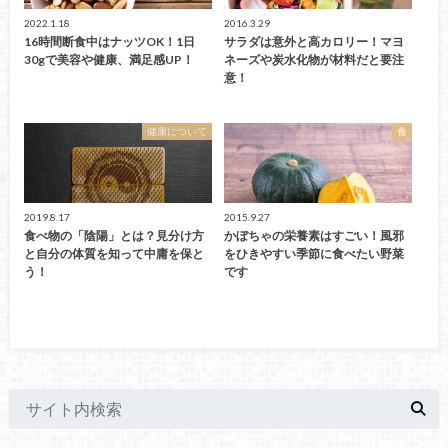
2022.1.18
2016.3.29
16時間断食中はナッツOK！1日
サラダは意外と高カロリー！マヨ
30gで美容や健康、満足感UP！
ネーズや炭水化物が材料だと要注
意！
健康について
食
2019.8.17
2015.9.27
食べ物の「陰陽」とは？見分け方
かぼちゃの栄養素はすごい！風邪
と自分の体質を知って中庸を保と
をひきやすい季節に食べたい野菜
う！
です