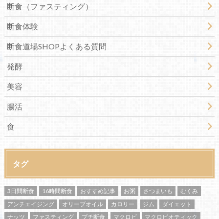
断食（ファスティング）
断食体験
断食道場SHOPよくある質問
発酵
美容
腸活
食
タグ
3日間断食
16時間断食
おすすめ記事
お粥
さつまいも
むくみ
アンチエイジング
オリーブオイル
カロリー
ジム
ダイエット
ナッツ
ファスティング
プチ断食
マクロビ
マクロビオティック