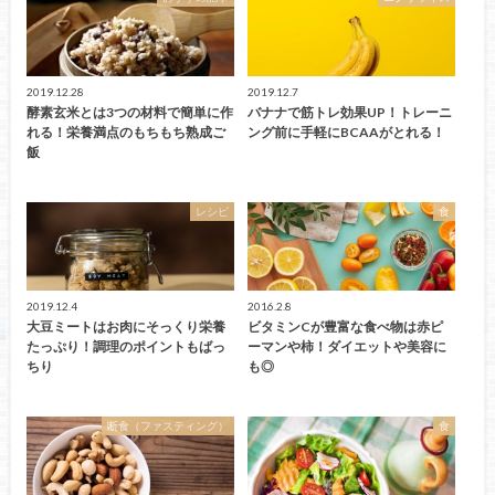
2019.12.28
2019.12.7
酵素玄米とは3つの材料で簡単に作
バナナで筋トレ効果UP！トレーニ
れる！栄養満点のもちもち熟成ご
ング前に手軽にBCAAがとれる！
飯
レシピ
食
2019.12.4
2016.2.8
大豆ミートはお肉にそっくり栄養
ビタミンCが豊富な食べ物は赤ピ
たっぷり！調理のポイントもばっ
ーマンや柿！ダイエットや美容に
ちり
も◎
断食（ファスティング）
食