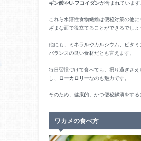
ギン酸
や
U-フコイダン
が含まれています
これら水溶性食物繊維は便秘対策の他に
ざまな面で役立てることができるでしょ
他にも、ミネラルやカルシウム、ビタミ
バランスの良い食材だとも言えます。
毎日習慣づけて食べても、摂り過ぎさえ
し、
ローカロリー
なのも魅力です。
そのため、健康的、かつ便秘解消をする
ワカメの食べ方