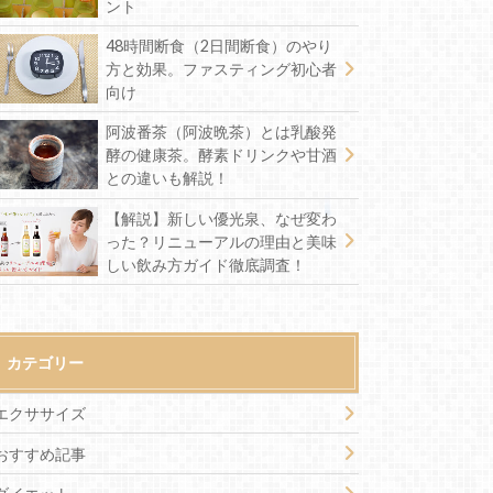
ント
48時間断食（2日間断食）のやり
方と効果。ファスティング初心者
向け
阿波番茶（阿波晩茶）とは乳酸発
酵の健康茶。酵素ドリンクや甘酒
との違いも解説！
【解説】新しい優光泉、なぜ変わ
った？リニューアルの理由と美味
しい飲み方ガイド徹底調査！
カテゴリー
エクササイズ
おすすめ記事