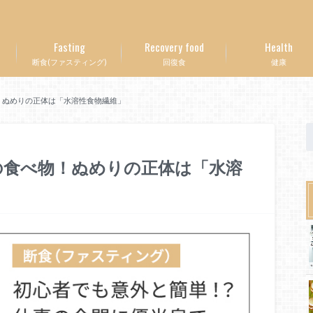
Fasting
Recovery food
Health
断食(ファスティング)
回復食
健康
！ぬめりの正体は「水溶性食物繊維」
の食べ物！ぬめりの正体は「水溶