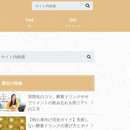
Food
Diet
食
ダイエット
最近の投稿
習慣化のコツ。酵素ドリンクやサ
プリメントの飲み忘れを防ぐ7つ
の工夫
【初心者向け完全ガイド】失敗し
ない酵素ドリンクの選び方とポイ