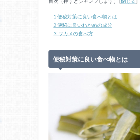
目次（押すとジャンプします）
[
閉じる
]
1
便秘対策に良い食べ物とは
2
便秘に良いわかめの成分
3
ワカメの食べ方
便秘対策に良い食べ物とは