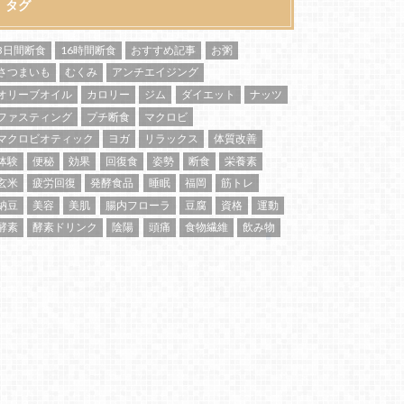
タグ
3日間断食
16時間断食
おすすめ記事
お粥
さつまいも
むくみ
アンチエイジング
オリーブオイル
カロリー
ジム
ダイエット
ナッツ
ファスティング
プチ断食
マクロビ
マクロビオティック
ヨガ
リラックス
体質改善
体験
便秘
効果
回復食
姿勢
断食
栄養素
玄米
疲労回復
発酵食品
睡眠
福岡
筋トレ
納豆
美容
美肌
腸内フローラ
豆腐
資格
運動
酵素
酵素ドリンク
陰陽
頭痛
食物繊維
飲み物