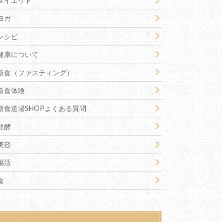
ダイエット
ヨガ
レシピ
健康について
断食（ファスティング）
断食体験
断食道場SHOPよくある質問
発酵
美容
腸活
食