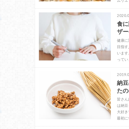
ムリエ
2020.0
食に
ザー
健康に
目指す
います
ってい
2019.0
納豆
たの
皆さん
は納豆
大好き
最初に