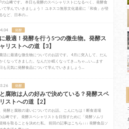
OPの山﨑です。 本日も発酵のスペシャリストになるべく、発酵食
いて学んでいきましょう！ ユネスコ無形文化遺産に「和食」が登
るなど、日本の…
4.04
発酵
に最適！発酵を行う5つの微生物。発酵ス
ャリストへの道【3】
菌活に最適な微生物についてのお話です。 4月に突入して、だん
かくなってきました。なんだか眠くなってき….ちゃ….い….ます
日も元気に発酵食品について学んでいきましょう…
3.26
発酵
と腐敗は人の好みで決めている？発酵スペ
リストへの道【2】
、発酵と腐敗の違いについてのお話。 こんにちは！断食道場
Pの山﨑です。 発酵スペシャリストを目指すために「発酵ソムリ
資格を取ることを決めた私。 前回の記事はこちら↓↓↓ 発酵食品ソ