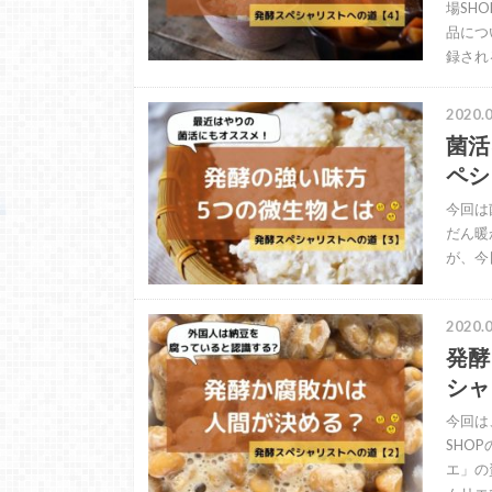
場SH
品につ
録され
2020.0
菌活
ペシ
今回は
だん暖
が、今
2020.0
発酵
シャ
今回は
SHO
エ」の