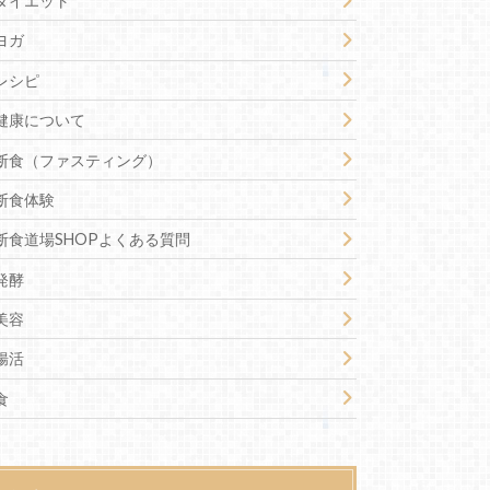
ダイエット
ヨガ
レシピ
健康について
断食（ファスティング）
断食体験
断食道場SHOPよくある質問
発酵
美容
腸活
食