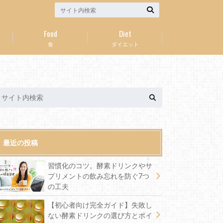
Food
Diet
食
ダイエット
最近の投稿
習慣化のコツ。酵素ドリンクやサ
プリメントの飲み忘れを防ぐ7つ
の工夫
【初心者向け完全ガイド】失敗し
ない酵素ドリンクの選び方とポイ