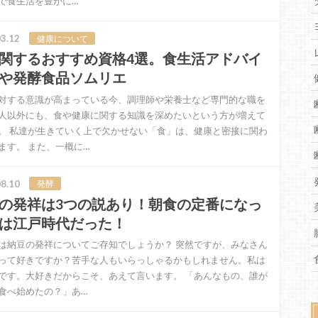
で食生活を豊かに…
3.12
健康について
関するおすすめ資格4選。食生活アドバイ
や発酵食品ソムリエ
対する意識が高まっている今、調理師や栄養士など専門的な職を
人以外にも、食や健康に関する知識を深めたいという方が増えて
。 私達が生きていく上で欠かせない「食」は、健康と密接に関わ
ます。 また、一概に…
8.10
発酵
の発祥は3つの説あり！朝食の定番になっ
は江戸時代だった！
は納豆の発祥についてご存知でしょうか？ 突然ですが、みなさん
って好きですか？苦手な人もいらっしゃるかもしれません。私は
です。大好きだからこそ、あえて言います。 「あんなもの、誰が
食べ始めたの？」あ…