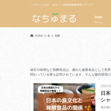
～ナチュラルが、まる～｜自然派健康情報メディア
home
ホーム
HOME
食
発酵
納豆や味噌など発酵食品は、
優れた健康食品
として世界
関わっている事も証明されています。
そんな腸内環境の
2020.0
日本
シャ
第4弾