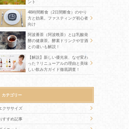
ント
48時間断食（2日間断食）のやり
方と効果。ファスティング初心者
向け
阿波番茶（阿波晩茶）とは乳酸発
酵の健康茶。酵素ドリンクや甘酒
との違いも解説！
【解説】新しい優光泉、なぜ変わ
った？リニューアルの理由と美味
しい飲み方ガイド徹底調査！
カテゴリー
エクササイズ
おすすめ記事