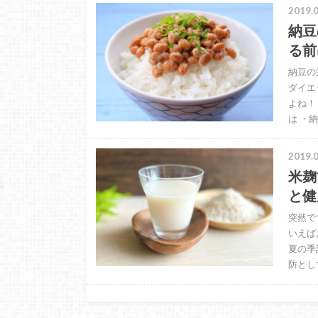
2019.0
納豆
る前
納豆の
ダイエ
よね！
は ・
2019.0
米麹
と健
突然で
いえば
夏の季
防とし