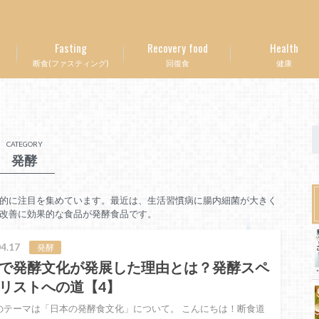
Fasting
Recovery food
Health
断食(ファスティング)
回復食
健康
CATEGORY
発酵
的に注目を集めています。最近は、生活習慣病に腸内細菌が大きく
改善に効果的な食品が発酵食品
です。
4.17
発酵
で発酵文化が発展した理由とは？発酵スペ
リストへの道【4】
のテーマは「日本の発酵食文化」について。 こんにちは！断食道