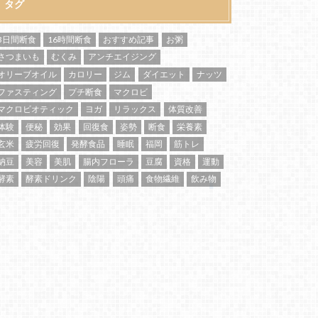
タグ
3日間断食
16時間断食
おすすめ記事
お粥
さつまいも
むくみ
アンチエイジング
オリーブオイル
カロリー
ジム
ダイエット
ナッツ
ファスティング
プチ断食
マクロビ
マクロビオティック
ヨガ
リラックス
体質改善
体験
便秘
効果
回復食
姿勢
断食
栄養素
玄米
疲労回復
発酵食品
睡眠
福岡
筋トレ
納豆
美容
美肌
腸内フローラ
豆腐
資格
運動
酵素
酵素ドリンク
陰陽
頭痛
食物繊維
飲み物