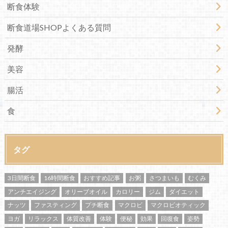
断食体験
断食道場SHOPよくある質問
発酵
美容
腸活
食
タグ
3日間断食
16時間断食
おすすめ記事
お粥
さつまいも
むくみ
アンチエイジング
オリーブオイル
カロリー
ジム
ダイエット
ナッツ
ファスティング
プチ断食
マクロビ
マクロビオティック
ヨガ
リラックス
体質改善
体験
便秘
効果
回復食
姿勢