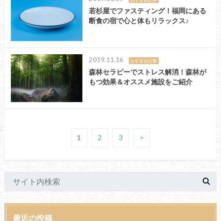
若杉屋でファスティング！福岡にある
断食の宿で心と体もリラックス♪
2019.11.16
おすすめ記事
森林セラピーでストレス解消！森林が
もつ効果＆オススメ施設をご紹介
1
2
3
>
最近の投稿