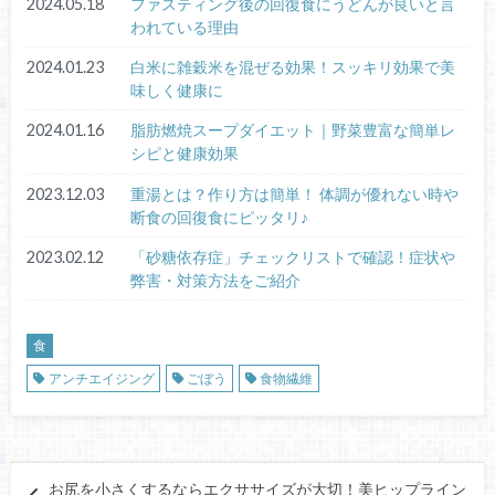
2024.05.18
ファスティング後の回復食にうどんが良いと言
われている理由
2024.01.23
白米に雑穀米を混ぜる効果！スッキリ効果で美
味しく健康に
2024.01.16
脂肪燃焼スープダイエット｜野菜豊富な簡単レ
シピと健康効果
2023.12.03
重湯とは？作り方は簡単！ 体調が優れない時や
断食の回復食にピッタリ♪
2023.02.12
「砂糖依存症」チェックリストで確認！症状や
弊害・対策方法をご紹介
食
アンチエイジング
ごぼう
食物繊維
お尻を小さくするならエクササイズが大切！美ヒップライン