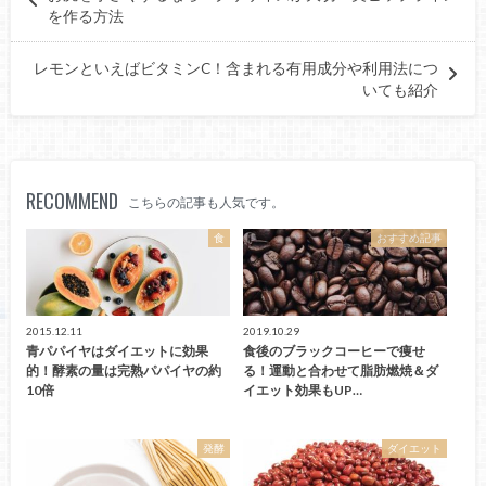
を作る方法
レモンといえばビタミンC！含まれる有用成分や利用法につ
いても紹介
RECOMMEND
こちらの記事も人気です。
食
おすすめ記事
2015.12.11
2019.10.29
青パパイヤはダイエットに効果
食後のブラックコーヒーで痩せ
的！酵素の量は完熟パパイヤの約
る！運動と合わせて脂肪燃焼＆ダ
10倍
イエット効果もUP…
発酵
ダイエット