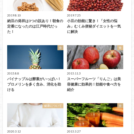
2019.8.10
2019.7.25
納豆の発祥は3つの説あり！朝食の
小豆の効能に驚き！「女性の悩
定番になったのは江戸時代だっ
み」むくみ便秘ダイエットを一気
た！
に解決
食
食
2015.8.8
2015.11.3
パイナップルは酵素がいっぱい！
スーパーフルーツ「りんご」は美
ブロメリンを多く含み、消化を助
容健康に効果的！効能や食べ方を
ける
紹介
健康について
食
2020.3.12
2015.3.27