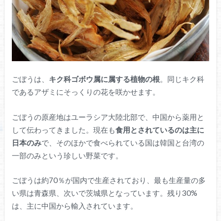
ごぼうは、
キク科ゴボウ属に属する植物の根
。同じキク科
であるアザミにそっくりの花を咲かせます。
ごぼうの原産地はユーラシア大陸北部で、中国から薬用と
して伝わってきました。現在も
食用とされているのは主に
日本のみ
で、そのほかで食べられている国は韓国と台湾の
一部のみという珍しい野菜です。
ごぼうは約70％が国内で生産されており、最も生産量の多
い県は青森県、次いで茨城県となっています。残り30%
は、主に中国から輸入されています。