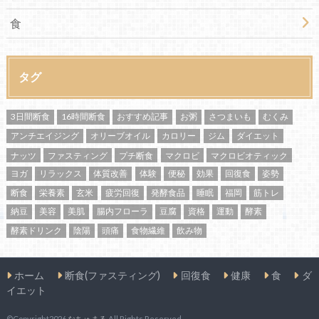
食
タグ
3日間断食
16時間断食
おすすめ記事
お粥
さつまいも
むくみ
アンチエイジング
オリーブオイル
カロリー
ジム
ダイエット
ナッツ
ファスティング
プチ断食
マクロビ
マクロビオティック
ヨガ
リラックス
体質改善
体験
便秘
効果
回復食
姿勢
断食
栄養素
玄米
疲労回復
発酵食品
睡眠
福岡
筋トレ
納豆
美容
美肌
腸内フローラ
豆腐
資格
運動
酵素
酵素ドリンク
陰陽
頭痛
食物繊維
飲み物
ホーム
断食(ファスティング)
回復食
健康
食
ダ
イエット
©Copyright2026
なちゅまる
.All Rights Reserved.