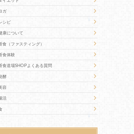
ダイエット
ヨガ
レシピ
健康について
断食（ファスティング）
断食体験
断食道場SHOPよくある質問
発酵
美容
腸活
食