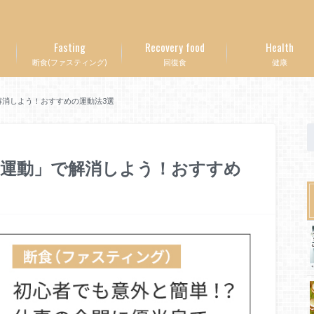
Fasting
Recovery food
Health
断食(ファスティング)
回復食
健康
消しよう！おすすめの運動法3選
ら運動」で解消しよう！おすすめ