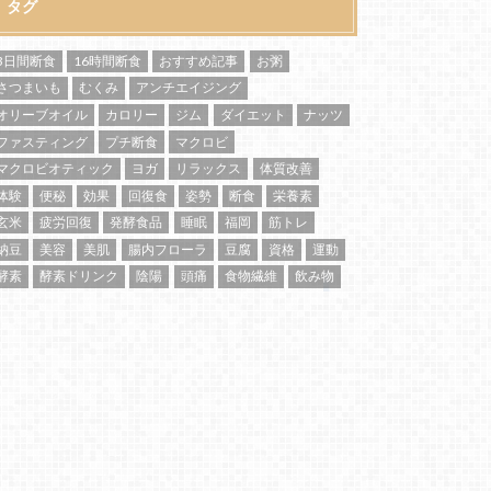
タグ
3日間断食
16時間断食
おすすめ記事
お粥
さつまいも
むくみ
アンチエイジング
オリーブオイル
カロリー
ジム
ダイエット
ナッツ
ファスティング
プチ断食
マクロビ
マクロビオティック
ヨガ
リラックス
体質改善
体験
便秘
効果
回復食
姿勢
断食
栄養素
玄米
疲労回復
発酵食品
睡眠
福岡
筋トレ
納豆
美容
美肌
腸内フローラ
豆腐
資格
運動
酵素
酵素ドリンク
陰陽
頭痛
食物繊維
飲み物