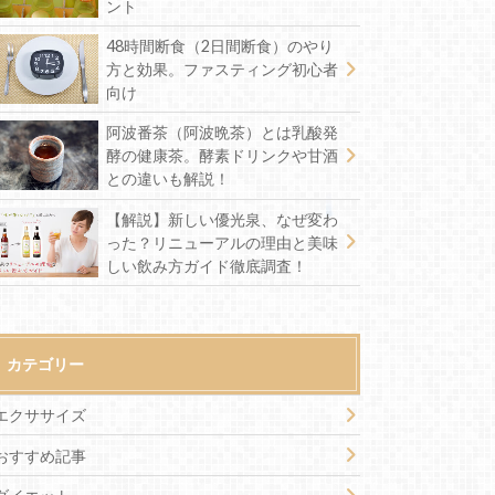
ント
48時間断食（2日間断食）のやり
方と効果。ファスティング初心者
向け
阿波番茶（阿波晩茶）とは乳酸発
酵の健康茶。酵素ドリンクや甘酒
との違いも解説！
【解説】新しい優光泉、なぜ変わ
った？リニューアルの理由と美味
しい飲み方ガイド徹底調査！
カテゴリー
エクササイズ
おすすめ記事