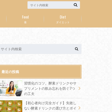
Food
Diet
食
ダイエット
最近の投稿
習慣化のコツ。酵素ドリンクやサ
プリメントの飲み忘れを防ぐ7つ
の工夫
【初心者向け完全ガイド】失敗し
ない酵素ドリンクの選び方とポイ