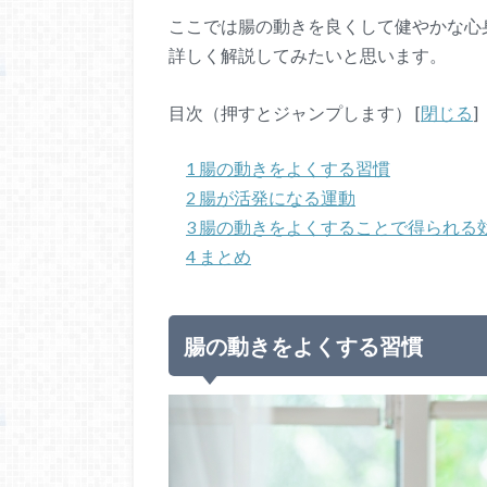
ここでは腸の動きを良くして健やかな心
詳しく解説してみたいと思います。
目次（押すとジャンプします）
[
閉じる
]
1
腸の動きをよくする習慣
2
腸が活発になる運動
3
腸の動きをよくすることで得られる
4
まとめ
腸の動きをよくする習慣