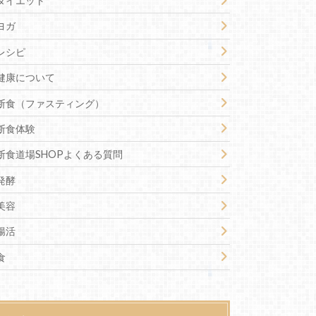
ダイエット
ヨガ
レシピ
健康について
断食（ファスティング）
断食体験
断食道場SHOPよくある質問
発酵
美容
腸活
食