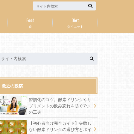
Food
Diet
食
ダイエット
最近の投稿
習慣化のコツ。酵素ドリンクやサ
プリメントの飲み忘れを防ぐ7つ
の工夫
【初心者向け完全ガイド】失敗し
ない酵素ドリンクの選び方とポイ