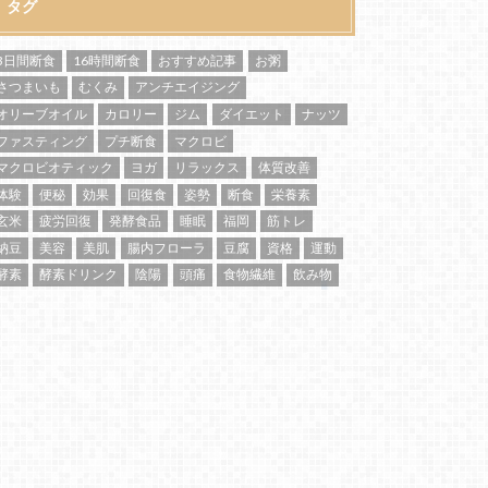
タグ
3日間断食
16時間断食
おすすめ記事
お粥
さつまいも
むくみ
アンチエイジング
オリーブオイル
カロリー
ジム
ダイエット
ナッツ
ファスティング
プチ断食
マクロビ
マクロビオティック
ヨガ
リラックス
体質改善
体験
便秘
効果
回復食
姿勢
断食
栄養素
玄米
疲労回復
発酵食品
睡眠
福岡
筋トレ
納豆
美容
美肌
腸内フローラ
豆腐
資格
運動
酵素
酵素ドリンク
陰陽
頭痛
食物繊維
飲み物