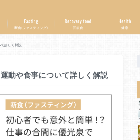
Fasting
Recovery food
Health
断食(ファスティング)
回復食
健康
いて詳しく解説
｜運動や食事について詳しく解説