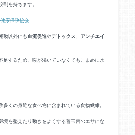
役割を持ちます。
全国健康保険協会
運動以外にも
血流促進
や
デトックス
、
アンチエイ
不足するため、喉が渇いていなくてもこまめに水
数多くの身近な食べ物に含まれている食物繊維。
環境を整えたり動きをよくする善玉菌のエサにな