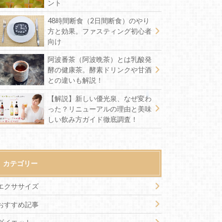
ント
48時間断食（2日間断食）のやり
方と効果。ファスティング初心者
向け
阿波番茶（阿波晩茶）とは乳酸発
酵の健康茶。酵素ドリンクや甘酒
との違いも解説！
【解説】新しい優光泉、なぜ変わ
った？リニューアルの理由と美味
しい飲み方ガイド徹底調査！
カテゴリー
エクササイズ
おすすめ記事