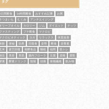
タグ
3日間断食
16時間断食
おすすめ記事
お粥
さつまいも
むくみ
アンチエイジング
オリーブオイル
カロリー
ジム
ダイエット
ナッツ
ファスティング
プチ断食
マクロビ
マクロビオティック
ヨガ
リラックス
体質改善
体験
便秘
効果
回復食
姿勢
断食
栄養素
玄米
疲労回復
発酵食品
睡眠
福岡
筋トレ
納豆
美容
美肌
腸内フローラ
豆腐
資格
運動
酵素
酵素ドリンク
陰陽
頭痛
食物繊維
飲み物