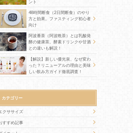
ント
48時間断食（2日間断食）のやり
方と効果。ファスティング初心者
向け
阿波番茶（阿波晩茶）とは乳酸発
酵の健康茶。酵素ドリンクや甘酒
との違いも解説！
【解説】新しい優光泉、なぜ変わ
った？リニューアルの理由と美味
しい飲み方ガイド徹底調査！
カテゴリー
エクササイズ
おすすめ記事