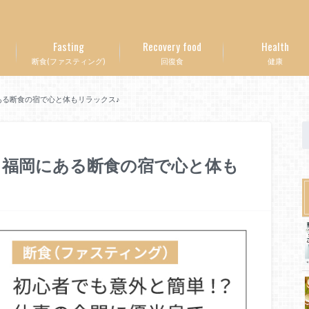
Fasting
Recovery food
Health
断食(ファスティング)
回復食
健康
る断食の宿で心と体もリラックス♪
！福岡にある断食の宿で心と体も