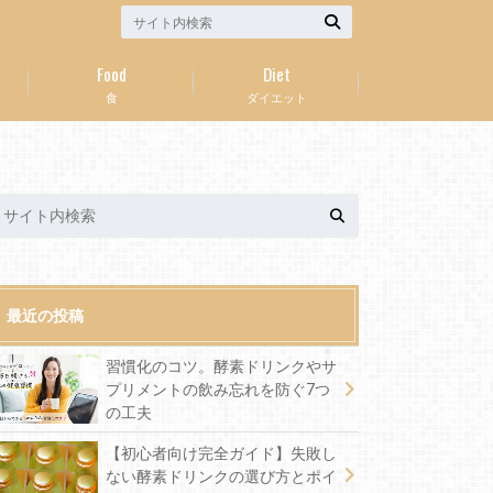
Food
Diet
食
ダイエット
最近の投稿
習慣化のコツ。酵素ドリンクやサ
プリメントの飲み忘れを防ぐ7つ
の工夫
【初心者向け完全ガイド】失敗し
ない酵素ドリンクの選び方とポイ