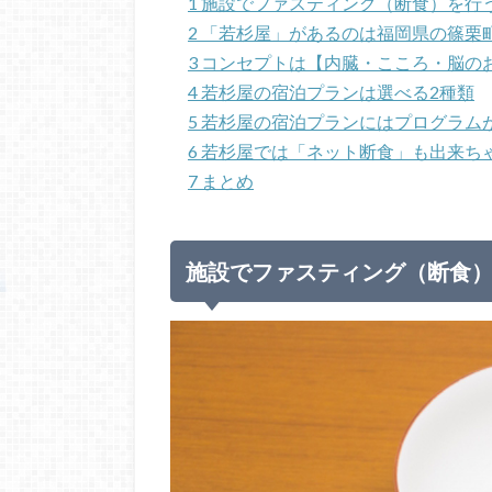
1
施設でファスティング（断食）を行
2
「若杉屋」があるのは福岡県の篠栗
3
コンセプトは【内臓・こころ・脳の
4
若杉屋の宿泊プランは選べる2種類
5
若杉屋の宿泊プランにはプログラム
6
若杉屋では「ネット断食」も出来ち
7
まとめ
施設でファスティング（断食）