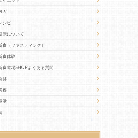
ダイエット
ヨガ
レシピ
健康について
断食（ファスティング）
断食体験
断食道場SHOPよくある質問
発酵
美容
腸活
食