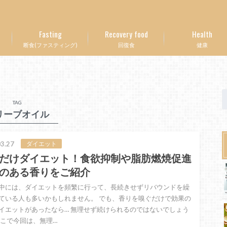
Fasting
Recovery food
Health
断食(ファスティング)
回復食
健康
TAG
リーブオイル
3.27
ダイエット
だけダイエット！食欲抑制や脂肪燃焼促進
のある香りをご紹介
中には、ダイエットを頻繁に行って、長続きせずリバウンドを繰
ている人も多いかもしれません。 でも、香りを嗅ぐだけで効果の
イエットがあったなら… 無理せず続けられるのではないでしょう
そこで今回は、無理…