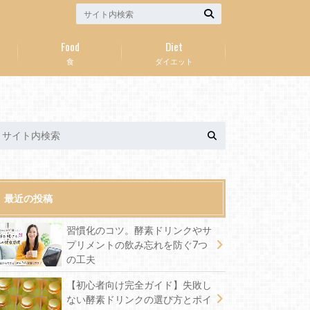
Food
Diet
食
ダイエット
最近の投稿
習慣化のコツ。酵素ドリンクやサ
プリメントの飲み忘れを防ぐ7つ
の工夫
【初心者向け完全ガイド】失敗し
ない酵素ドリンクの選び方とポイ