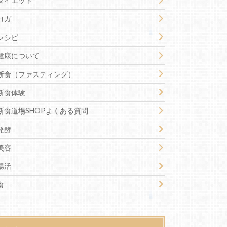
ダイエット
ヨガ
レシピ
健康について
断食（ファスティング）
断食体験
断食道場SHOPよくある質問
発酵
美容
腸活
食