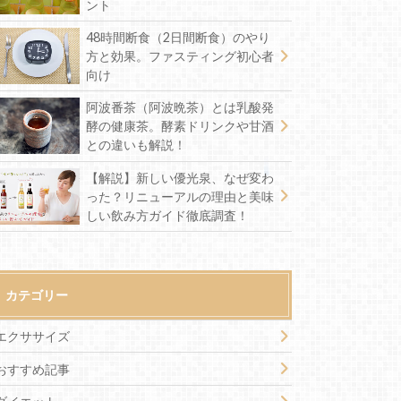
ント
48時間断食（2日間断食）のやり
方と効果。ファスティング初心者
向け
阿波番茶（阿波晩茶）とは乳酸発
酵の健康茶。酵素ドリンクや甘酒
との違いも解説！
【解説】新しい優光泉、なぜ変わ
った？リニューアルの理由と美味
しい飲み方ガイド徹底調査！
カテゴリー
エクササイズ
おすすめ記事