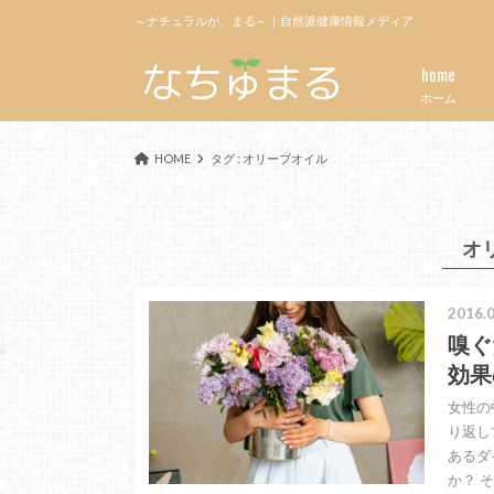
～ナチュラルが、まる～｜自然派健康情報メディア
home
ホーム
HOME
タグ : オリーブオイル
オ
2016.0
嗅ぐ
効果
女性の
り返し
あるダ
か？ 