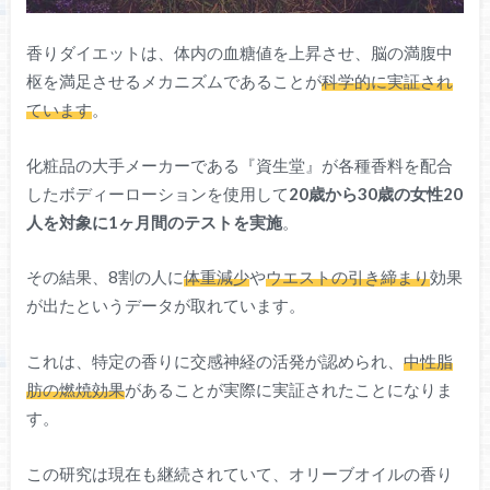
香りダイエットは、体内の血糖値を上昇させ、脳の満腹中
枢を満足させるメカニズムであることが
科学的に実証され
ています
。
化粧品の大手メーカーである『資生堂』が各種香料を配合
したボディーローションを使用して
20歳から30歳の女性20
人を対象に1ヶ月間のテストを実施
。
その結果、8割の人に
体重減少
や
ウエストの引き締まり
効果
が出たというデータが取れています。
これは、特定の香りに交感神経の活発が認められ、
中性脂
肪の燃焼効果
があることが実際に実証されたことになりま
す。
この研究は現在も継続されていて、オリーブオイルの香り