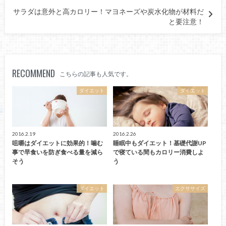
サラダは意外と高カロリー！マヨネーズや炭水化物が材料だ
と要注意！
RECOMMEND
こちらの記事も人気です。
ダイエット
ダイエット
2016.2.19
2016.2.26
咀嚼はダイエットに効果的！噛む
睡眠中もダイエット！基礎代謝UP
事で早食いを防ぎ食べる量を減ら
で寝ている間もカロリー消費しよ
そう
う
ダイエット
エクササイズ