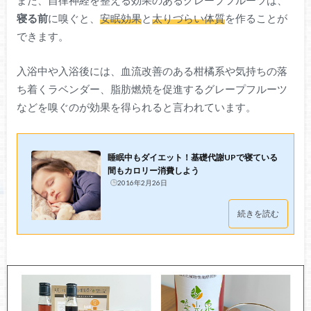
寝る前
に嗅ぐと、
安眠効果
と
太りづらい体質
を作ることが
できます。
入浴中や入浴後には、血流改善のある柑橘系や気持ちの落
ち着くラベンダー、脂肪燃焼を促進するグレープフルーツ
などを嗅ぐのが効果を得られると言われています。
睡眠中もダイエット！基礎代謝UPで寝ている
間もカロリー消費しよう
2016年2月26日
続きを読む