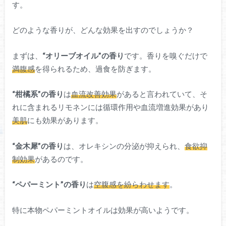
す。
どのような香りが、どんな効果を出すのでしょうか？
まずは、
“オリーブオイル”の香り
です。香りを嗅ぐだけで
満腹感
を得られるため、過食を防ぎます。
“柑橘系”の香り
は
血流改善効果
があると言われていて、そ
れに含まれるリモネンには循環作用や血流増進効果があり
美肌
にも効果があります。
“金木犀”の香り
は、オレキシンの分泌が抑えられ、
食欲抑
制効果
があるのです。
“ペパーミント”の香り
は
空腹感を紛らわせます
。
特に本物ペパーミントオイルは効果が高いようです。