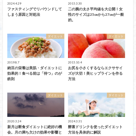
2024.4.29
2015.3.30
ファスティングでリバウンドして
二の腕の太さ平均値を大公開！女
しまう原因と対処法
性のサイズは25㎝から27㎝が一般
的。
ダイエット
ダイエット
2019.8.7
2015.10.4
納豆の栄養は美肌・ダイエットに
お尻を小さくするならエクササイ
効果的！食べる前は「待つ」のが
ズが大切！美ヒップラインを作る
鉄則
方法
ダイエット
ダイエット
2020.3.24
2024.3.31
新月は断食ダイエットに絶好の機
酵素ドリンクを使ったダイエット
会。月の満ち欠けの効果や影響と
方法を具体的に解説