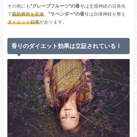
その他にも
“グレープ
フ
ルーツ“の香り
は交感神経の活発化
で
脂肪燃焼を促進
、
”ラベンダー”の香り
は自律神経を整え
ダイエット効果
があります。
香りのダイエット効果は立証されている！