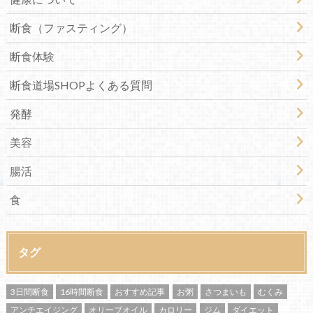
断食（ファスティング）
断食体験
断食道場SHOPよくある質問
発酵
美容
腸活
食
タグ
3日間断食
16時間断食
おすすめ記事
お粥
さつまいも
むくみ
アンチエイジング
オリーブオイル
カロリー
ジム
ダイエット