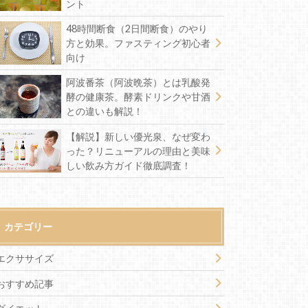
ント
48時間断食（2日間断食）のやり
方と効果。ファスティング初心者
向け
阿波番茶（阿波晩茶）とは乳酸発
酵の健康茶。酵素ドリンクや甘酒
との違いも解説！
【解説】新しい優光泉、なぜ変わ
った？リニューアルの理由と美味
しい飲み方ガイド徹底調査！
カテゴリー
エクササイズ
おすすめ記事