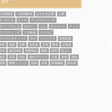
タグ
3日間断食
16時間断食
おすすめ記事
お粥
さつまいも
むくみ
アンチエイジング
オリーブオイル
カロリー
ジム
ダイエット
ナッツ
ファスティング
プチ断食
マクロビ
マクロビオティック
ヨガ
リラックス
体質改善
体験
便秘
効果
回復食
姿勢
断食
栄養素
玄米
疲労回復
発酵食品
睡眠
福岡
筋トレ
納豆
美容
美肌
腸内フローラ
豆腐
資格
運動
酵素
酵素ドリンク
陰陽
頭痛
食物繊維
飲み物