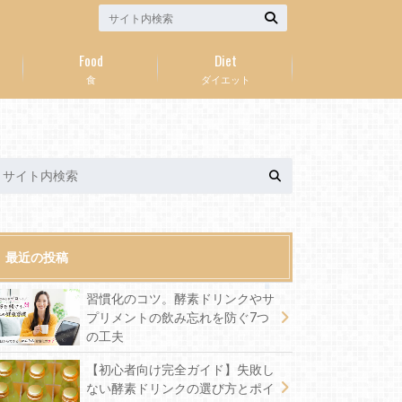
Food
Diet
食
ダイエット
最近の投稿
習慣化のコツ。酵素ドリンクやサ
プリメントの飲み忘れを防ぐ7つ
の工夫
【初心者向け完全ガイド】失敗し
ない酵素ドリンクの選び方とポイ