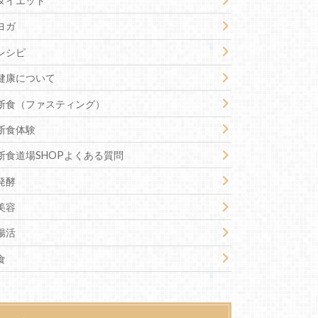
ダイエット
ヨガ
レシピ
健康について
断食（ファスティング）
断食体験
断食道場SHOPよくある質問
発酵
美容
腸活
食