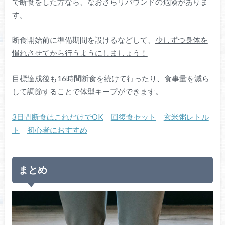
で断食をした方なら、なおさらリバウンドの危険がありま
す。
断食開始前に準備期間を設けるなどして、
少しずつ身体を
慣れさせてから行うようにしましょう！
目標達成後も16時間断食を続けて行ったり、食事量を減ら
して調節することで体型キープができます。
3日間断食はこれだけでOK
回復食セット
玄米粥レトル
ト
初心者におすすめ
まとめ