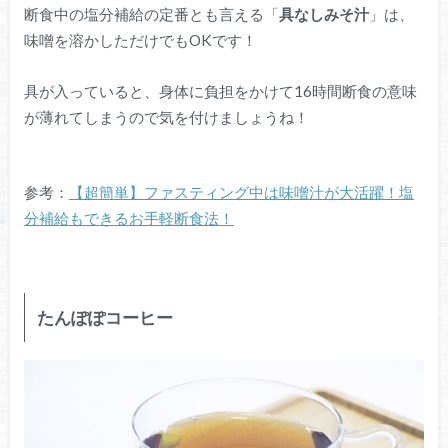
断食中の塩分補給の定番とも言える「
具なしみそ汁
」は、
味噌を溶かしただけでもOKです！
具が入っていると、身体に負担をかけて16時間断食の意味
が薄れてしまうので気を付けましょうね！
参考：
【超簡単】ファスティング中は味噌汁が大活躍！塩
分補給もできるお手軽断食法！
たんぽぽコーヒー