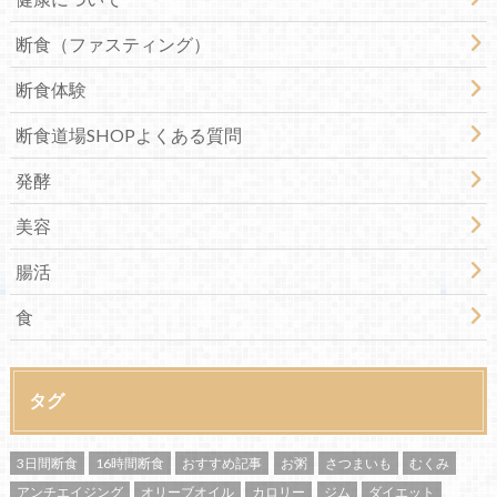
断食（ファスティング）
断食体験
断食道場SHOPよくある質問
発酵
美容
腸活
食
タグ
3日間断食
16時間断食
おすすめ記事
お粥
さつまいも
むくみ
アンチエイジング
オリーブオイル
カロリー
ジム
ダイエット