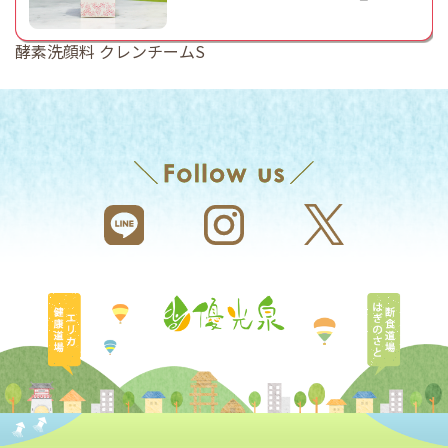
酵素洗顔料 クレンチームS
エリカ健康道場
断食道