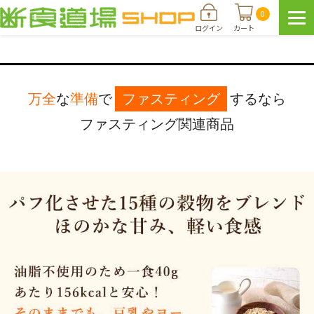
0
ログイン
カート
万全
な
準備
で
ファスティング
するなら
ファスティング関連商品