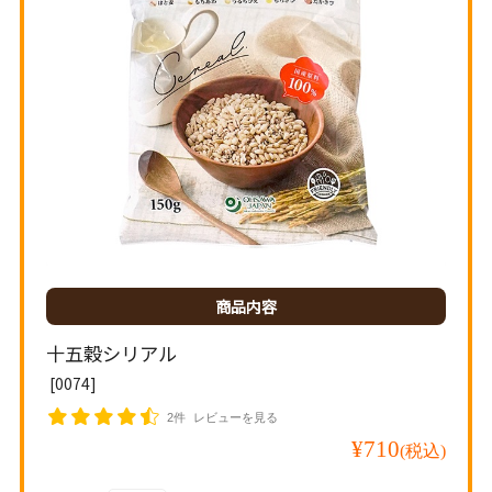
商品内容
十五穀シリアル
[
0074]
2件
¥710
(税込)