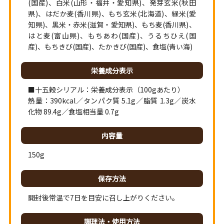
(国産)、白米(山形・福井・愛知県)、発芽玄米(秋田
県)、はだか麦(香川県)、もち玄米(北海道)、緑米(愛
知県)、黒米・赤米(滋賀・愛知県)、もち麦(香川県)、
はと麦(富山県)、もちあわ(国産)、うるちひえ(国
産)、もちきび(国産)、たかきび(国産)、食塩(青い海)
栄養成分表示
■十五穀シリアル：栄養成分表示（100gあたり）
熱量：390kcal／タンパク質 5.1g／脂質 1.3g／炭水
化物 89.4g／食塩相当量 0.7g
内容量
150g
保存方法
開封後常温で7日を目安に召し上がりください。
調理法・使用方法