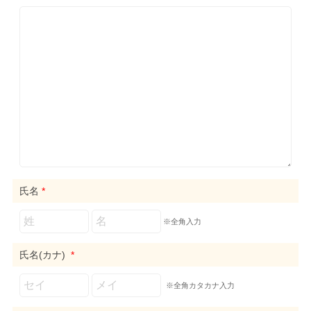
氏名
*
※全角入力
氏名(カナ)
*
※全角カタカナ入力