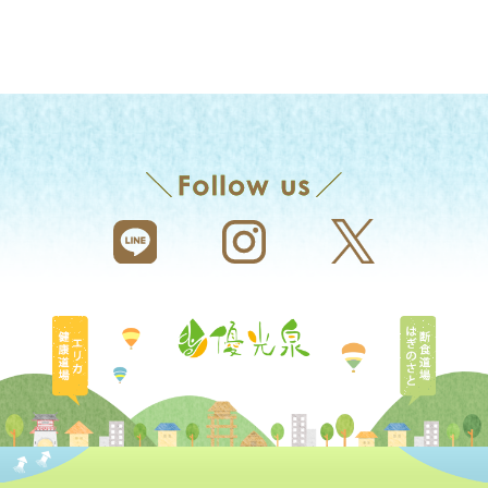
エリカ健康道場
断食道