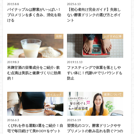
2015.8.8
2025.6.13
パイナップルは酵素がいっぱい！
【初心者向け完全ガイド】失敗し
ブロメリンを多く含み、消化を助
ない酵素ドリンクの選び方とポイ
ける
ント
発酵
おすすめ記事
2019.8.3
2019.11.13
米麹甘酒の栄養成分をご紹介♪ 飲
ファスティングで体重を落としや
む点滴は美肌と健康づくりに効果
すい体に！代謝UPでリバウンドも
的！
防止
ダイエット
健康について
2016.6.3
2025.6.19
くびれを作る運動3選をご紹介！自
習慣化のコツ。酵素ドリンクやサ
宅で毎日続けて美BODYをゲット
プリメントの飲み忘れを防ぐ7つの