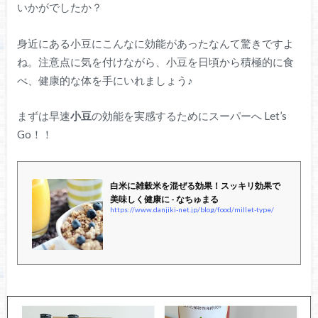
いかがでしたか？
身近にある小豆にこんなに効能があったなんて驚きですよ
ね。注意点に気を付けながら、小豆を日頃から積極的に食
べ、健康的な体を手にいれましょう♪
まずは早速
小豆
の効能を実感するためにスーパーへ Let’s
Go！！
白米に雑穀米を混ぜる効果！スッキリ効果で
美味しく健康に - なちゅまる
https://www.danjiki-net.jp/blog/food/millet-type/