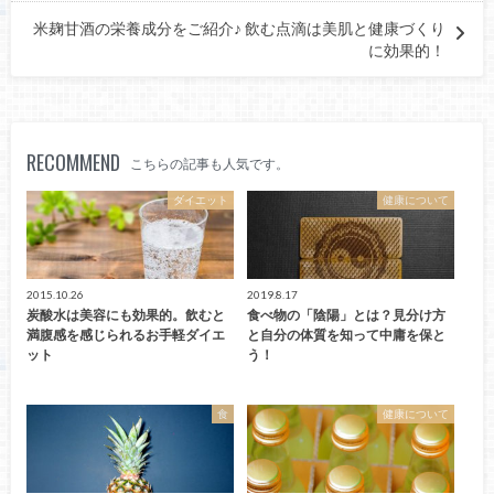
米麹甘酒の栄養成分をご紹介♪ 飲む点滴は美肌と健康づくり
に効果的！
RECOMMEND
こちらの記事も人気です。
ダイエット
健康について
2015.10.26
2019.8.17
炭酸水は美容にも効果的。飲むと
食べ物の「陰陽」とは？見分け方
満腹感を感じられるお手軽ダイエ
と自分の体質を知って中庸を保と
ット
う！
食
健康について