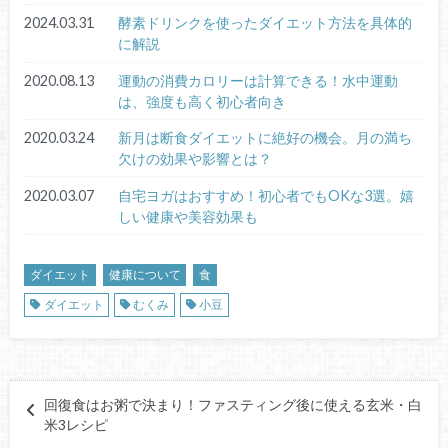
2024.03.31
酵素ドリンクを使ったダイエット方法を具体的
に解説
2020.08.13
運動の消費カロリーは計算できる！水中運動
は、強度も高く初心者向き
2020.03.24
新月は断食ダイエットに絶好の機会。月の満ち
欠けの効果や影響とは？
2020.03.07
自宅ヨガはおすすめ！初心者でもOKな3選。嬉
しい健康や美容効果も
ダイエット
健康について
食
ダイエット
むくみ
小豆
回復食はお粥で決まり！ファスティング後に使える玄米・白
米3レシピ