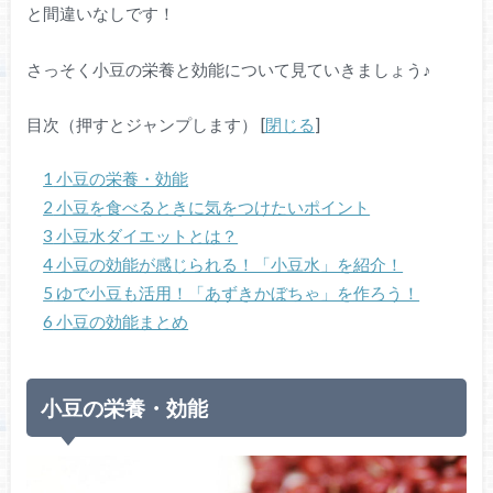
と間違いなしです！
さっそく小豆の栄養と効能について見ていきましょう♪
目次（押すとジャンプします）
[
閉じる
]
1
小豆の栄養・効能
2
小豆を食べるときに気をつけたいポイント
3
小豆水ダイエットとは？
4
小豆の効能が感じられる！「小豆水」を紹介！
5
ゆで小豆も活用！「あずきかぼちゃ」を作ろう！
6
小豆の効能まとめ
小豆の栄養・効能