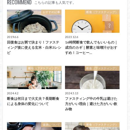
RECOMMEND
こちらの記事も人気です。
おすすめ記事
断食（ファスティング）
2019.6.6
2023.12.6
回復食はお粥で決まり！ファステ
16時間断食で飲んでもいいもの｜
ィング後に使える玄米・白米3レシ
成功のカギ｜酵素と味噌汁がおす
ピ
すめ！コーヒー…
断食（ファスティング）
断食（ファスティング）
2024.4.2
2024.5.13
断食は何日まで大丈夫？長期断食
ファスティング中の牛乳は避けた
による身体の変化について
方がいい理由｜避けた方がいい飲
み物
健康について
断食（ファスティング）