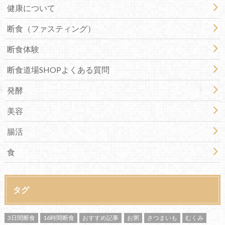
健康について
断食（ファスティング）
断食体験
断食道場SHOPよくある質問
発酵
美容
腸活
食
タグ
3日間断食
16時間断食
おすすめ記事
お粥
さつまいも
むくみ