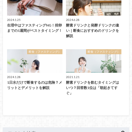
2024.1.25
2024.6.28
生理中はファスティングNG！排卵
酵素ドリンクと発酵ドリンクの違
までの1週間がベストタイミング！
い｜断食におすすめのドリンクを
解説
断食（ファスティング）
断食（ファスティング）
2024.1.28
2021.1.21
1日水だけで断食するのは危険？メ
酵素ドリンクを飲むタイミングは
リットとデメリットを解説
いつ？回答数1位は「朝起きてす
ぐ」