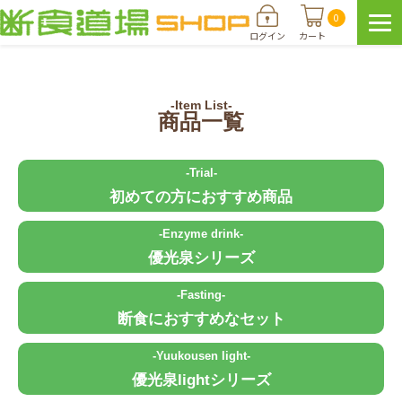
0
ログイン
カート
-Item List-
商品一覧
-Trial-
初めての方におすすめ商品
-Enzyme drink-
優光泉シリーズ
-Fasting-
断食におすすめなセット
-Yuukousen light-
優光泉lightシリーズ