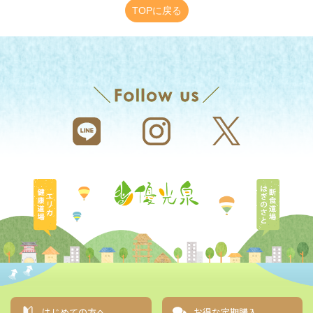
TOPに戻る
エリカ健康道場
断食道
はじめての方へ
お得な定期購入