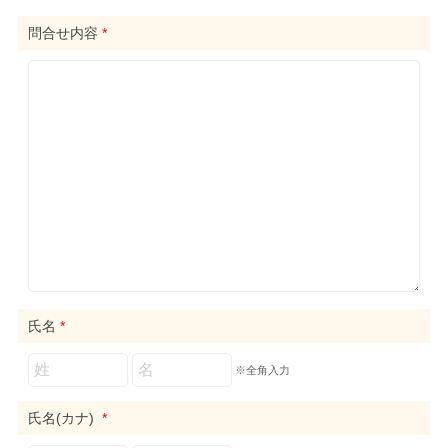
問合せ内容
*
氏名
*
※全角入力
氏名(カナ)
*