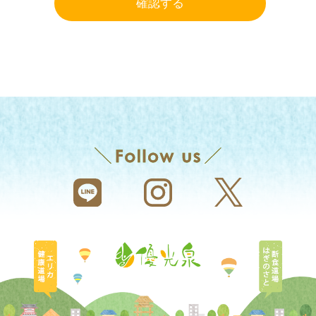
確認する
エリカ健康道場
断食道